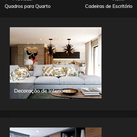
Navegação
Quadros para Quarto
Cadeiras de Escritório
de
artigos