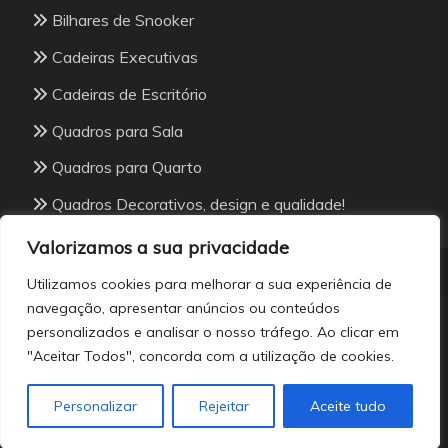
Bilhares de Snooker
Cadeiras Executivas
Cadeiras de Escritório
Quadros para Sala
Quadros para Quarto
Quadros Decorativos, design e qualidade!
Valorizamos a sua privacidade
Utilizamos cookies para melhorar a sua experiência de
navegação, apresentar anúncios ou conteúdos
personalizados e analisar o nosso tráfego. Ao clicar em
All Rights Reserved 2026.
"Aceitar Todos", concorda com a utilização de cookies.
Proudly powered by WordPress
|
Theme: Fairy Dark
by
Candid Themes
.
Personalizar
Rejeitar
Aceite tudo