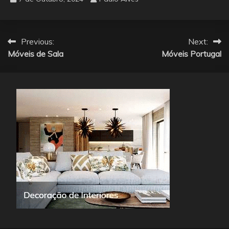
Navegação
Previous:
Next:
Móveis de Sala
Móveis Portugal
de
artigos