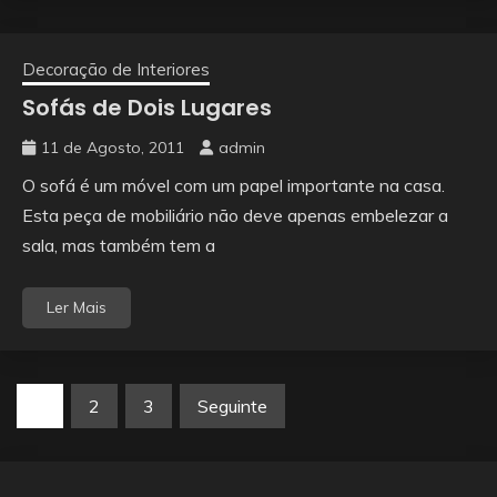
Decoração de Interiores
Sofás de Dois Lugares
11 de Agosto, 2011
admin
O sofá é um móvel com um papel importante na casa.
Esta peça de mobiliário não deve apenas embelezar a
sala, mas também tem a
Ler Mais
Paginação
1
2
3
Seguinte
dos
conteúdos